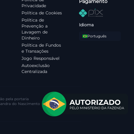
Pagamento
Privacidade
Política de Cookies
Política de
Idioma
Prevenção a
Lavagem de
Português
Dinheiro
Política de Fundos
e Transações
Jogo Responsável
Autoexclusão
Centralizada
ão pela portaria
Sandra do Nascimento