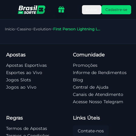
Entrar
Cadastre-se
Início
>
Cassino
>
Evolution
>
First Person Lightning Lotto
Apostas
Comunidade
Apostas Esportivas
Promoções
Esportes ao Vivo
Informe de Rendimentos
Jogos Slots
Blog
Jogos ao Vivo
Central de Ajuda
Canais de Atendimento
Acesse Nosso Telegram
Regras
Links Úteis
Termos de Apostas
Contate-nos
Termos e Condições