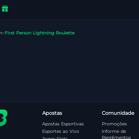
n
>
First Person Lightning Roulette
Apostas
Comunidade
Apostas Esportivas
Promoções
Esportes ao Vivo
Informe de
Rendimentos
Jogos Slots