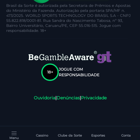
Brasil da Sorte é autorizada pela Secretaria de Prêmios e Apostas
do Ministério da Fazenda. Autorização pela portaria SPA/MF n.
473/2025. WORLD SPORTS TECHNOLOGY DO BRASIL S.A - CNPJ
55.822.818/0001-81. Rua Sandra do Nascimento Tabosa, nº 93,
Bairro Universitário, Caruaru/PE, CEP 55.016-515. Jogue com
responsabilidade. 18+
JOGUE COM
18+
RESPONSABILIDADE
Ouvidoria
|
Denúncias
|
Privacidade
Cassino
Clube da Sorte
Esportes
Conta
Menu