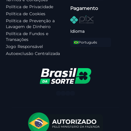
Política de Privacidade
Pagamento
Política de Cookies
Política de Prevenção a
Lavagem de Dinheiro
Idioma
Política de Fundos e
Transações
Português
Jogo Responsável
Autoexclusão Centralizada