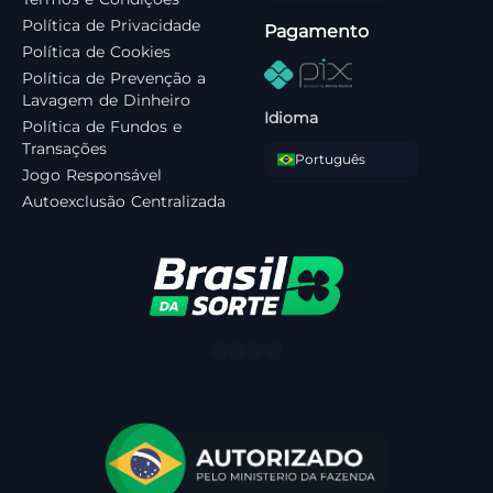
Política de Privacidade
Pagamento
Política de Cookies
Política de Prevenção a
Lavagem de Dinheiro
Idioma
Política de Fundos e
Transações
Português
Jogo Responsável
Autoexclusão Centralizada