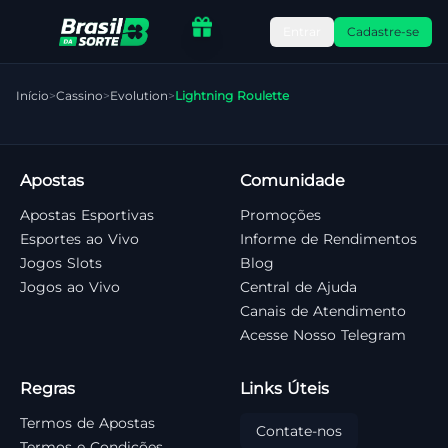
Entrar
Cadastre-se
Início
>
Cassino
>
Evolution
>
Lightning Roulette
Apostas
Comunidade
Apostas Esportivas
Promoções
Esportes ao Vivo
Informe de Rendimentos
Jogos Slots
Blog
Jogos ao Vivo
Central de Ajuda
Canais de Atendimento
Acesse Nosso Telegram
Regras
Links Úteis
Termos de Apostas
Contate-nos
Termos e Condições