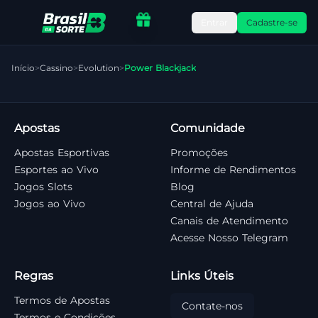
Entrar
Cadastre-se
Início
>
Cassino
>
Evolution
>
Power Blackjack
Apostas
Comunidade
Apostas Esportivas
Promoções
Esportes ao Vivo
Informe de Rendimentos
Jogos Slots
Blog
Jogos ao Vivo
Central de Ajuda
Canais de Atendimento
Acesse Nosso Telegram
Regras
Links Úteis
Termos de Apostas
Contate-nos
Termos e Condições