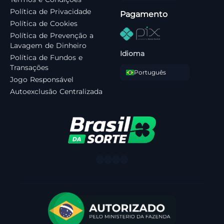
Política de Privacidade
Pagamento
Política de Cookies
Política de Prevenção a
Lavagem de Dinheiro
Idioma
Política de Fundos e
Transações
Português
Jogo Responsável
Autoexclusão Centralizada