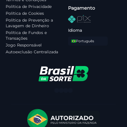
Política de Privacidade
Pagamento
Política de Cookies
Política de Prevenção a
Lavagem de Dinheiro
Idioma
Política de Fundos e
Transações
Português
Jogo Responsável
Autoexclusão Centralizada