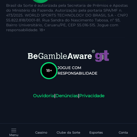
Brasil da Sorte é autorizada pela Secretaria de Prêmios e Apostas
do Ministério da Fazenda. Autorização pela portaria SPA/MF n.
473/2025. WORLD SPORTS TECHNOLOGY DO BRASIL S.A - CNPJ
55.822.818/0001-81. Rua Sandra do Nascimento Tabosa, nº 93,
Bairro Universitário, Caruaru/PE, CEP 55.016-515. Jogue com
responsabilidade. 18+
JOGUE COM
18+
RESPONSABILIDADE
Ouvidoria
|
Denúncias
|
Privacidade
Cassino
Clube da Sorte
Esportes
Conta
Menu