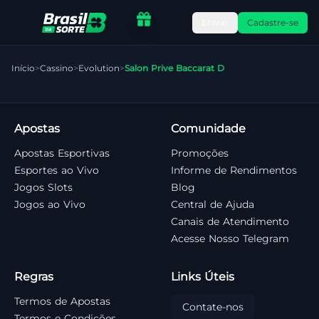
Entrar
Cadastre-se
Início
>
Cassino
>
Evolution
>
Salon Prive Baccarat D
Apostas
Comunidade
Apostas Esportivas
Promoções
Esportes ao Vivo
Informe de Rendimentos
Jogos Slots
Blog
Jogos ao Vivo
Central de Ajuda
Canais de Atendimento
Acesse Nosso Telegram
Regras
Links Úteis
Termos de Apostas
Contate-nos
Termos e Condições