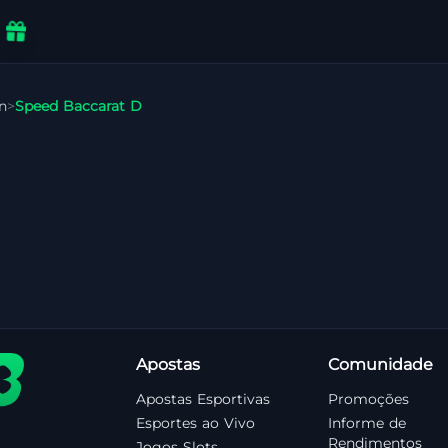
n
>
Speed Baccarat D
Apostas
Comunidade
Apostas Esportivas
Promoções
Esportes ao Vivo
Informe de
Rendimentos
Jogos Slots