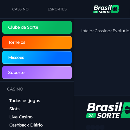
CASSINO
ESPORTES
Clube da Sorte
Início
>
Cassino
>
Evolutio
Torneios
Missões
Suporte
CASINO
Todos os jogos
Slots
Live Casino
Cashback Diário