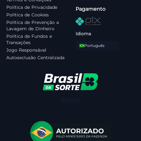
Política de Privacidade
Pagamento
Política de Cookies
Política de Prevenção a
Lavagem de Dinheiro
Idioma
Política de Fundos e
Transações
Português
Jogo Responsável
Autoexclusão Centralizada