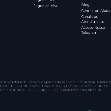
Blog
Jogos ao Vivo
Central de Ajuda
Canais de
Atendimento
Acesse Nosso
Telegram
 pela Secretaria de Prêmios e Apostas do Ministério da Fazenda. Autorizaç
D SPORTS TECHNOLOGY DO BRASIL S.A - CNPJ 55.822.818/0001-81. Rua 
sitário, Caruaru/PE, CEP 55.016-515. Jogue com responsabilidade. 18+