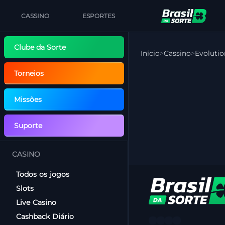
CASSINO
ESPORTES
Clube da Sorte
Início
>
Cassino
>
Evolutio
Torneios
Missões
Suporte
CASINO
Todos os jogos
Slots
Live Casino
Cashback Diário