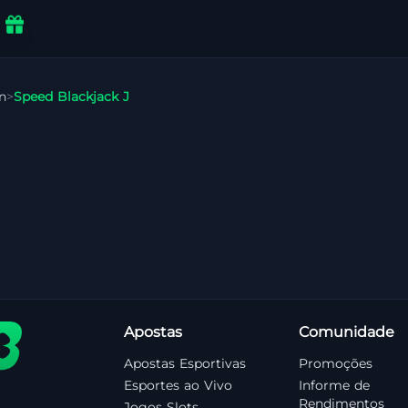
n
>
Speed Blackjack J
Apostas
Comunidade
Apostas Esportivas
Promoções
Esportes ao Vivo
Informe de
Rendimentos
Jogos Slots