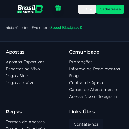
Entrar
Cadastre-se
Início
>
Cassino
>
Evolution
>
Speed Blackjack K
Apostas
Comunidade
Apostas Esportivas
Promoções
Esportes ao Vivo
Informe de Rendimentos
Jogos Slots
Blog
Jogos ao Vivo
Central de Ajuda
Canais de Atendimento
Acesse Nosso Telegram
Regras
Links Úteis
Termos de Apostas
Contate-nos
Termos e Condições