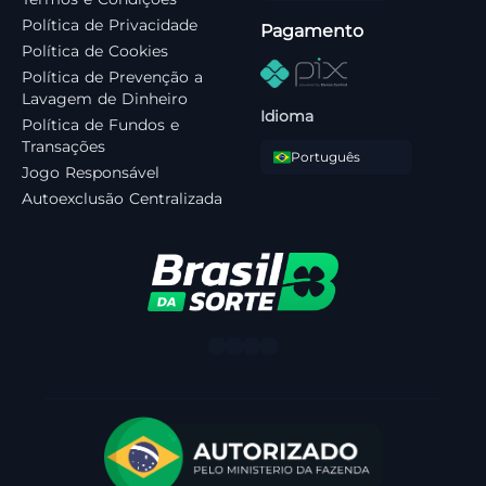
Política de Privacidade
Pagamento
Política de Cookies
Política de Prevenção a
Lavagem de Dinheiro
Idioma
Política de Fundos e
Transações
Português
Jogo Responsável
Autoexclusão Centralizada