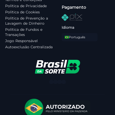
Política de Privacidade
Pagamento
Política de Cookies
Política de Prevenção a
Lavagem de Dinheiro
Idioma
Política de Fundos e
Transações
Português
Jogo Responsável
Autoexclusão Centralizada