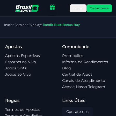
Entrar
Cadastre-se
Início
>
Cassino
>
Evoplay
>
Bandit Bust Bonus Buy
Apostas
Comunidade
Apostas Esportivas
Promoções
Esportes ao Vivo
Informe de Rendimentos
Jogos Slots
Blog
Jogos ao Vivo
Central de Ajuda
Canais de Atendimento
Acesse Nosso Telegram
Regras
Links Úteis
Termos de Apostas
Contate-nos
Termos e Condições