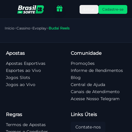
Entrar
Cadastre-se
Início
>
Cassino
>
Evoplay
>
Budai Reels
Apostas
Comunidade
Apostas Esportivas
Promoções
Esportes ao Vivo
Informe de Rendimentos
Jogos Slots
Blog
Jogos ao Vivo
Central de Ajuda
Canais de Atendimento
Acesse Nosso Telegram
Regras
Links Úteis
Termos de Apostas
Contate-nos
Termos e Condições