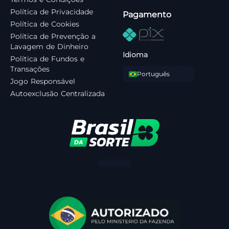
Política de Privacidade
Pagamento
Política de Cookies
Política de Prevenção a
Lavagem de Dinheiro
Idioma
Política de Fundos e
Transações
Português
Jogo Responsável
Autoexclusão Centralizada