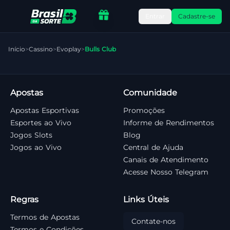
Entrar
Cadastre-se
Início
>
Cassino
>
Evoplay
>
Bulls Club
Apostas
Comunidade
Apostas Esportivas
Promoções
Esportes ao Vivo
Informe de Rendimentos
Jogos Slots
Blog
Jogos ao Vivo
Central de Ajuda
Canais de Atendimento
Acesse Nosso Telegram
Regras
Links Úteis
Termos de Apostas
Contate-nos
Termos e Condições