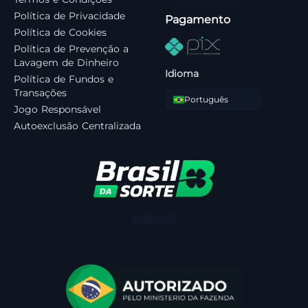
Política de Privacidade
Pagamento
Política de Cookies
Política de Prevenção a
Lavagem de Dinheiro
Idioma
Política de Fundos e
Transações
Português
Jogo Responsável
Autoexclusão Centralizada