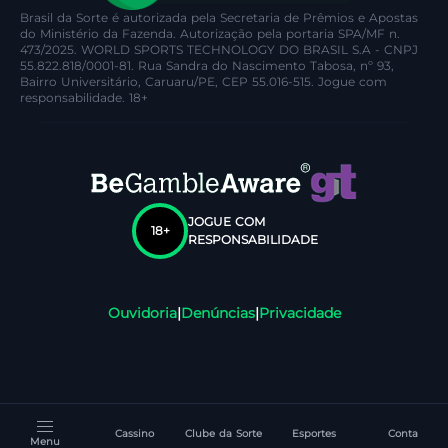
Brasil da Sorte é autorizada pela Secretaria de Prêmios e Apostas
do Ministério da Fazenda. Autorização pela portaria SPA/MF n.
473/2025. WORLD SPORTS TECHNOLOGY DO BRASIL S.A - CNPJ
55.822.818/0001-81. Rua Sandra do Nascimento Tabosa, nº 93,
Bairro Universitário, Caruaru/PE, CEP 55.016-515. Jogue com
responsabilidade. 18+
JOGUE COM
18+
RESPONSABILIDADE
Ouvidoria
|
Denúncias
|
Privacidade
Cassino
Clube da Sorte
Esportes
Conta
Menu