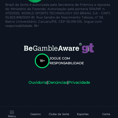
Brasil da Sorte é autorizada pela Secretaria de Prêmios e Apostas
do Ministério da Fazenda. Autorização pela portaria SPA/MF n.
473/2025. WORLD SPORTS TECHNOLOGY DO BRASIL S.A - CNPJ
55.822.818/0001-81. Rua Sandra do Nascimento Tabosa, nº 93,
Bairro Universitário, Caruaru/PE, CEP 55.016-515. Jogue com
responsabilidade. 18+
JOGUE COM
18+
RESPONSABILIDADE
Ouvidoria
|
Denúncias
|
Privacidade
Cassino
Clube da Sorte
Esportes
Conta
Menu