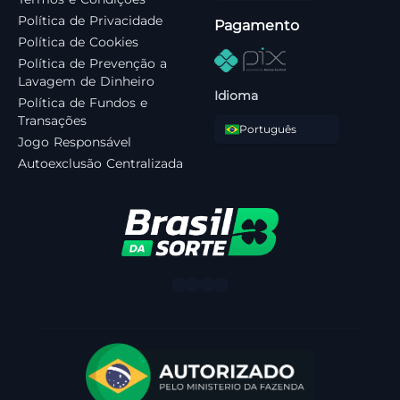
Política de Privacidade
Pagamento
Política de Cookies
Política de Prevenção a
Lavagem de Dinheiro
Idioma
Política de Fundos e
Transações
Português
Jogo Responsável
Autoexclusão Centralizada