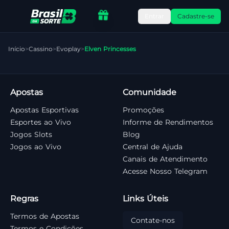
Entrar
Cadastre-se
Início
>
Cassino
>
Evoplay
>
Elven Princesses
Apostas
Comunidade
Apostas Esportivas
Promoções
Esportes ao Vivo
Informe de Rendimentos
Jogos Slots
Blog
Jogos ao Vivo
Central de Ajuda
Canais de Atendimento
Acesse Nosso Telegram
Regras
Links Úteis
Termos de Apostas
Contate-nos
Termos e Condições