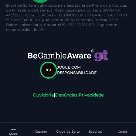
Brasil da Sorte é autorizada pela Secretaria de Prêmios e Apostas
do Ministério da Fazenda. Autorização pela portaria SPA/MF n.
473/2025. WORLD SPORTS TECHNOLOGY DO BRASIL S.A - CNPJ
55.822.818/0001-81. Rua Sandra do Nascimento Tabosa, nº 93,
Bairro Universitário, Caruaru/PE, CEP 55.016-515. Jogue com
responsabilidade. 18+
JOGUE COM
18+
RESPONSABILIDADE
Ouvidoria
|
Denúncias
|
Privacidade
Cassino
Clube da Sorte
Esportes
Conta
Menu