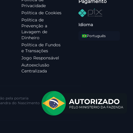
Pagamento
Privacidade
Política de Cookies
Política de
Idioma
Prevenção a
Lavagem de
Português
Dinheiro
Política de Fundos
e Transações
Jogo Responsável
Autoexclusão
Centralizada
ão pela portaria
Sandra do Nascimento