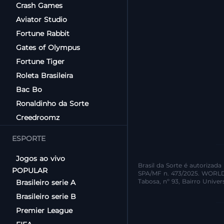
Crash Games
Aviator Studio
Fortune Rabbit
Gates of Olympus
Fortune Tiger
Roleta Brasileira
Bac Bo
Ronaldinho da Sorte
Creedroomz
ESPORTE
Jogos ao vivo
Brasil da Sorte é autorizada
POPULAR
SPA/MF n. 473/2025. WORL
Tabosa, nº 93, Bairro Univer
Brasileiro serie A
Brasileiro serie B
Premier League