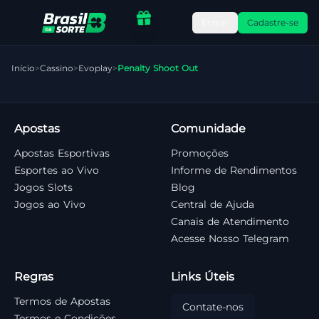
Entrar
Cadastre-se
Início
>
Cassino
>
Evoplay
>
Penalty Shoot Out
Apostas
Comunidade
Apostas Esportivas
Promoções
Esportes ao Vivo
Informe de Rendimentos
Jogos Slots
Blog
Jogos ao Vivo
Central de Ajuda
Canais de Atendimento
Acesse Nosso Telegram
Regras
Links Úteis
Termos de Apostas
Contate-nos
Termos e Condições