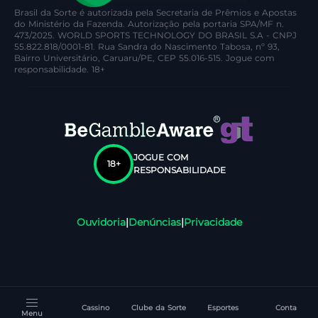
Brasil da Sorte é autorizada pela Secretaria de Prêmios e Apostas
do Ministério da Fazenda. Autorização pela portaria SPA/MF n.
473/2025. WORLD SPORTS TECHNOLOGY DO BRASIL S.A - CNPJ
55.822.818/0001-81. Rua Sandra do Nascimento Tabosa, nº 93,
Bairro Universitário, Caruaru/PE, CEP 55.016-515. Jogue com
responsabilidade. 18+
JOGUE COM
18+
RESPONSABILIDADE
Ouvidoria
|
Denúncias
|
Privacidade
Cassino
Clube da Sorte
Esportes
Conta
Menu