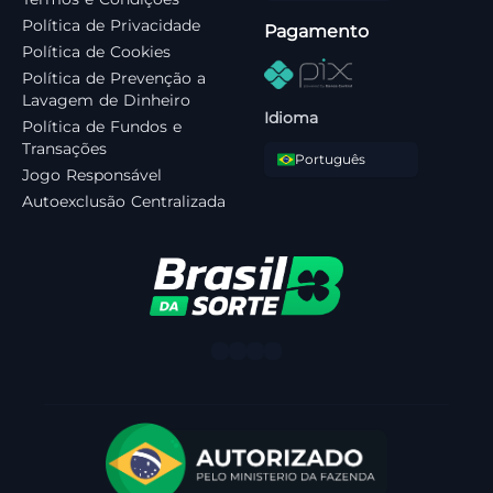
Política de Privacidade
Pagamento
Política de Cookies
Política de Prevenção a
Lavagem de Dinheiro
Idioma
Política de Fundos e
Transações
Português
Jogo Responsável
Autoexclusão Centralizada