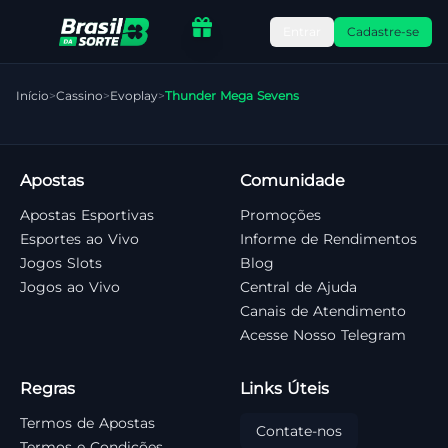
Entrar
Cadastre-se
Início
>
Cassino
>
Evoplay
>
Thunder Mega Sevens
Apostas
Comunidade
Apostas Esportivas
Promoções
Esportes ao Vivo
Informe de Rendimentos
Jogos Slots
Blog
Jogos ao Vivo
Central de Ajuda
Canais de Atendimento
Acesse Nosso Telegram
Regras
Links Úteis
Termos de Apostas
Contate-nos
Termos e Condições