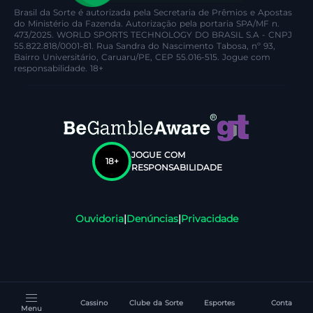
Brasil da Sorte é autorizada pela Secretaria de Prêmios e Apostas
do Ministério da Fazenda. Autorização pela portaria SPA/MF n.
473/2025. WORLD SPORTS TECHNOLOGY DO BRASIL S.A - CNPJ
55.822.818/0001-81. Rua Sandra do Nascimento Tabosa, nº 93,
Bairro Universitário, Caruaru/PE, CEP 55.016-515. Jogue com
responsabilidade. 18+
JOGUE COM
18+
RESPONSABILIDADE
Ouvidoria
|
Denúncias
|
Privacidade
Cassino
Clube da Sorte
Esportes
Conta
Menu