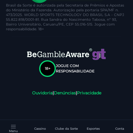
Brasil da Sorte é autorizada pela Secretaria de Prêmios e Apostas
do Ministério da Fazenda. Autorização pela portaria SPA/MF n.
473/2025. WORLD SPORTS TECHNOLOGY DO BRASIL S.A - CNPJ
55.822.818/0001-81. Rua Sandra do Nascimento Tabosa, nº 93,
Bairro Universitário, Caruaru/PE, CEP 55.016-515. Jogue com
responsabilidade. 18+
JOGUE COM
18+
RESPONSABILIDADE
Ouvidoria
|
Denúncias
|
Privacidade
Cassino
Clube da Sorte
Esportes
Conta
Menu