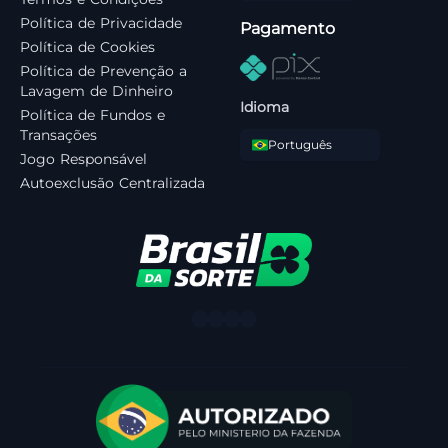
Política de Privacidade
Pagamento
Política de Cookies
Política de Prevenção a
Lavagem de Dinheiro
Idioma
Política de Fundos e
Transações
Português
Jogo Responsável
Autoexclusão Centralizada