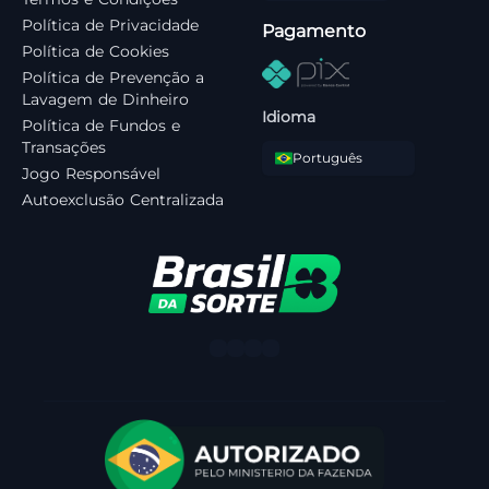
Política de Privacidade
Pagamento
Política de Cookies
Política de Prevenção a
Lavagem de Dinheiro
Idioma
Política de Fundos e
Transações
Português
Jogo Responsável
Autoexclusão Centralizada