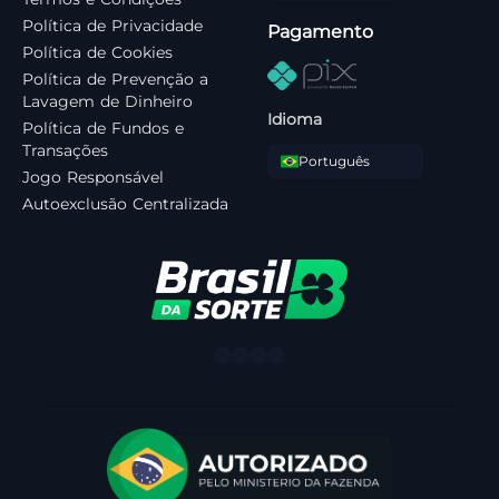
Política de Privacidade
Pagamento
Política de Cookies
Política de Prevenção a
Lavagem de Dinheiro
Idioma
Política de Fundos e
Transações
Português
Jogo Responsável
Autoexclusão Centralizada