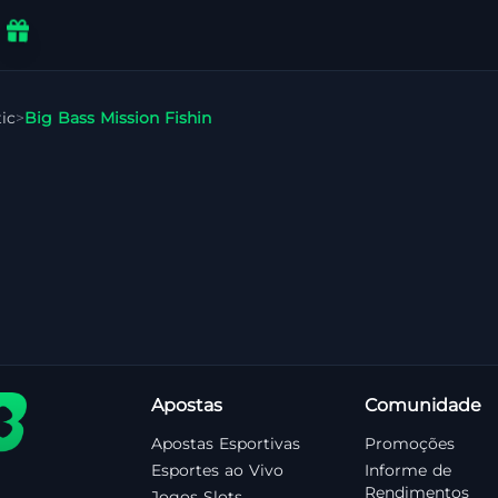
ic
>
Big Bass Mission Fishin
Apostas
Comunidade
Apostas Esportivas
Promoções
Esportes ao Vivo
Informe de
Rendimentos
Jogos Slots