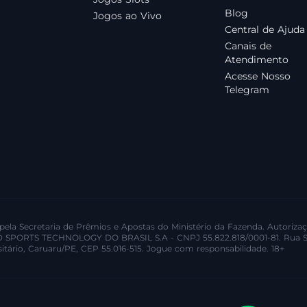
Blog
Jogos ao Vivo
Central de Ajuda
Canais de
Atendimento
Acesse Nosso
Telegram
 pela Secretaria de Prêmios e Apostas do Ministério da Fazenda. Autorizaç
D SPORTS TECHNOLOGY DO BRASIL S.A - CNPJ 55.822.818/0001-81. Rua 
sitário, Caruaru/PE, CEP 55.016-515. Jogue com responsabilidade. 18+