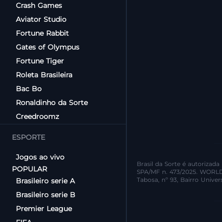
Crash Games
Aviator Studio
Fortune Rabbit
Gates of Olympus
Fortune Tiger
Roleta Brasileira
Bac Bo
Ronaldinho da Sorte
Creedroomz
ESPORTE
Jogos ao vivo
Brasil da Sorte é autorizada
POPULAR
SPA/MF n. 473/2025. WORL
Tabosa, nº 93, Bairro Univer
Brasileiro serie A
Brasileiro serie B
Premier League