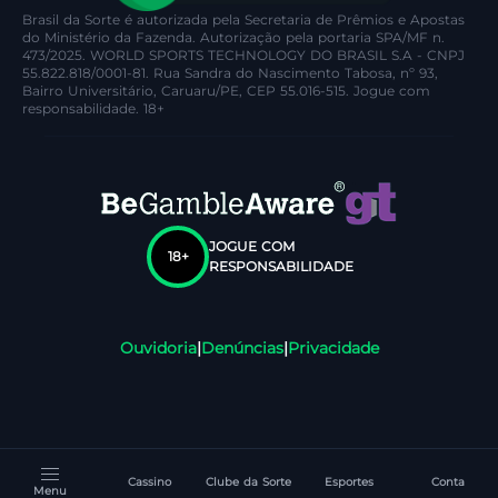
Brasil da Sorte é autorizada pela Secretaria de Prêmios e Apostas
do Ministério da Fazenda. Autorização pela portaria SPA/MF n.
473/2025. WORLD SPORTS TECHNOLOGY DO BRASIL S.A - CNPJ
55.822.818/0001-81. Rua Sandra do Nascimento Tabosa, nº 93,
Bairro Universitário, Caruaru/PE, CEP 55.016-515. Jogue com
responsabilidade. 18+
JOGUE COM
18+
RESPONSABILIDADE
Ouvidoria
|
Denúncias
|
Privacidade
Cassino
Clube da Sorte
Esportes
Conta
Menu