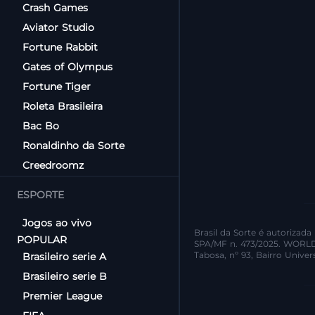
Crash Games
Aviator Studio
Fortune Rabbit
Gates of Olympus
Fortune Tiger
Roleta Brasileira
Bac Bo
Ronaldinho da Sorte
Creedroomz
ESPORTE
Jogos ao vivo
Brasil da Sorte é autorizada
POPULAR
SPA/MF n. 473/2025. WORL
Tabosa, nº 93, Bairro Univer
Brasileiro serie A
Brasileiro serie B
Premier League