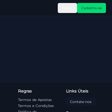
Entrar
Cadastre-se
Regras
Links Úteis
Termos de Apostas
Contate-nos
Termos e Condições
Política de