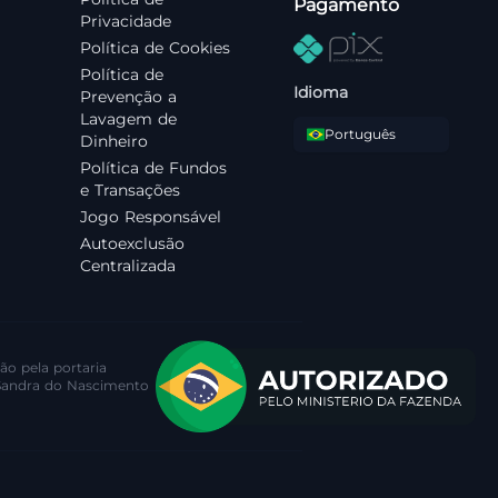
Pagamento
Privacidade
Política de Cookies
Política de
Idioma
Prevenção a
Lavagem de
Português
Dinheiro
Política de Fundos
e Transações
Jogo Responsável
Autoexclusão
Centralizada
ão pela portaria
Sandra do Nascimento