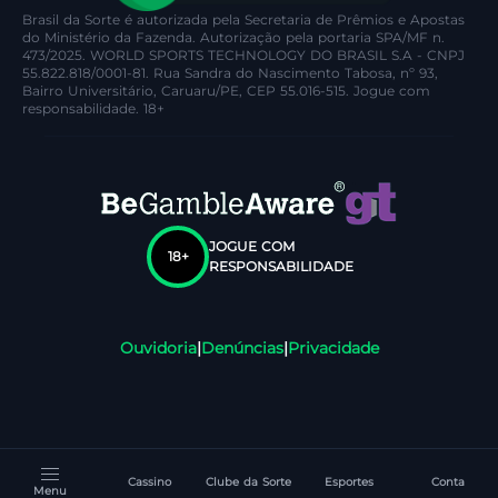
Brasil da Sorte é autorizada pela Secretaria de Prêmios e Apostas
do Ministério da Fazenda. Autorização pela portaria SPA/MF n.
473/2025. WORLD SPORTS TECHNOLOGY DO BRASIL S.A - CNPJ
55.822.818/0001-81. Rua Sandra do Nascimento Tabosa, nº 93,
Bairro Universitário, Caruaru/PE, CEP 55.016-515. Jogue com
responsabilidade. 18+
JOGUE COM
18+
RESPONSABILIDADE
Ouvidoria
|
Denúncias
|
Privacidade
Cassino
Clube da Sorte
Esportes
Conta
Menu