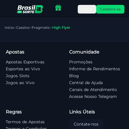
Entrar
Cadastre-se
Início
>
Cassino
>
Pragmatic
>
High Flyer
Apostas
Comunidade
Apostas Esportivas
Promoções
Esportes ao Vivo
Informe de Rendimentos
Jogos Slots
Blog
Jogos ao Vivo
Central de Ajuda
Canais de Atendimento
Acesse Nosso Telegram
Regras
Links Úteis
Termos de Apostas
Contate-nos
Termos e Condições