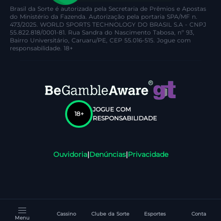
Brasil da Sorte é autorizada pela Secretaria de Prêmios e Apostas
do Ministério da Fazenda. Autorização pela portaria SPA/MF n.
473/2025. WORLD SPORTS TECHNOLOGY DO BRASIL S.A - CNPJ
55.822.818/0001-81. Rua Sandra do Nascimento Tabosa, nº 93,
Bairro Universitário, Caruaru/PE, CEP 55.016-515. Jogue com
responsabilidade. 18+
JOGUE COM
18+
RESPONSABILIDADE
Ouvidoria
|
Denúncias
|
Privacidade
Cassino
Clube da Sorte
Esportes
Conta
Menu