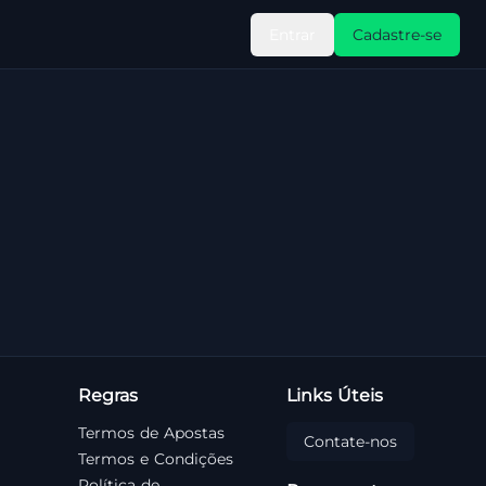
Entrar
Cadastre-se
Regras
Links Úteis
Termos de Apostas
Contate-nos
Termos e Condições
Política de