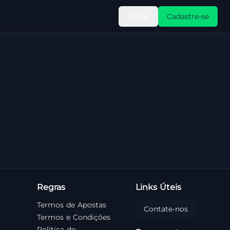
Entrar
Cadastre-se
Regras
Links Úteis
Termos de Apostas
Contate-nos
Termos e Condições
Política de