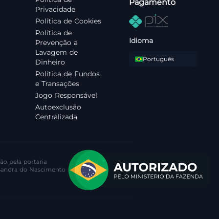
Pagamento
Privacidade
Política de Cookies
Política de
Idioma
Prevenção a
Lavagem de
Português
Dinheiro
Política de Fundos
e Transações
Jogo Responsável
Autoexclusão
Centralizada
ão pela portaria
Sandra do Nascimento