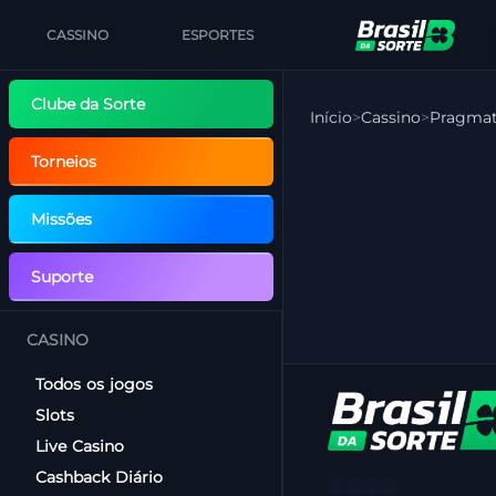
CASSINO
ESPORTES
Clube da Sorte
Início
>
Cassino
>
Pragmat
Torneios
Missões
Suporte
CASINO
Todos os jogos
Slots
Live Casino
Cashback Diário