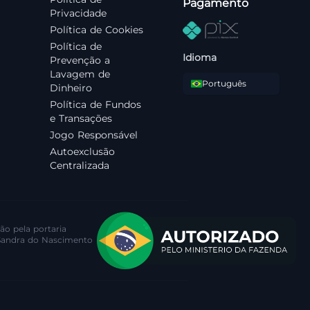
Pagamento
Privacidade
Política de Cookies
Política de
Idioma
Prevenção a
Lavagem de
Português
Dinheiro
Política de Fundos
e Transações
Jogo Responsável
Autoexclusão
Centralizada
ão pela portaria
Sandra do Nascimento