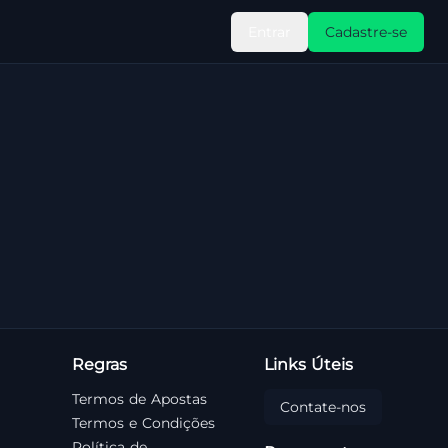
Entrar
Cadastre-se
Regras
Links Úteis
Termos de Apostas
Contate-nos
Termos e Condições
Política de