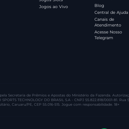
Blog
Jogos ao Vivo
Central de Ajuda
Canais de
Atendimento
Acesse Nosso
Telegram
 pela Secretaria de Prêmios e Apostas do Ministério da Fazenda. Autorizaç
D SPORTS TECHNOLOGY DO BRASIL S.A - CNPJ 55.822.818/0001-81. Rua 
sitário, Caruaru/PE, CEP 55.016-515. Jogue com responsabilidade. 18+