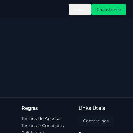
Entrar
Cadastre-se
Regras
Links Úteis
Termos de Apostas
Contate-nos
Termos e Condições
Política de