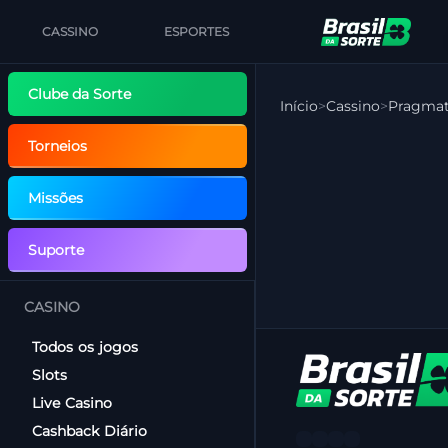
CASSINO
ESPORTES
Clube da Sorte
Início
>
Cassino
>
Pragmat
Torneios
Missões
Suporte
CASINO
Todos os jogos
Slots
Live Casino
Cashback Diário