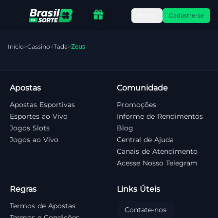
Entrar
Cadastre-se
Início
>
Cassino
>
Tada
>
Zeus
Apostas
Comunidade
Apostas Esportivas
Promoções
Esportes ao Vivo
Informe de Rendimentos
Jogos Slots
Blog
Jogos ao Vivo
Central de Ajuda
Canais de Atendimento
Acesse Nosso Telegram
Regras
Links Úteis
Termos de Apostas
Contate-nos
Termos e Condições