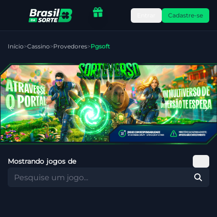
Entrar
Cadastre-se
Início
>
Cassino
>
Provedores
>
Pgsoft
Previous Slide
Nex
Mostrando jogos de