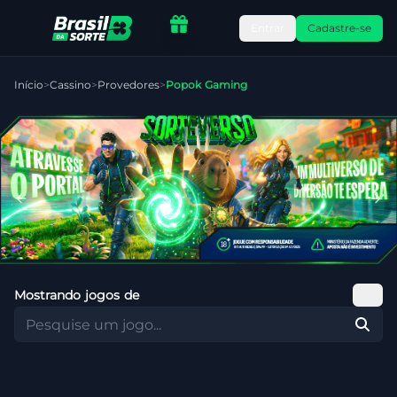
Entrar
Cadastre-se
Início
>
Cassino
>
Provedores
>
Popok Gaming
Previous Slide
Nex
Mostrando jogos de