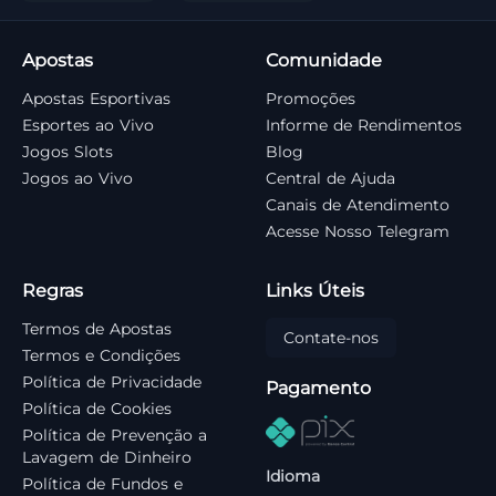
Apostas
Comunidade
Apostas Esportivas
Promoções
Esportes ao Vivo
Informe de Rendimentos
Jogos Slots
Blog
Jogos ao Vivo
Central de Ajuda
Canais de Atendimento
Acesse Nosso Telegram
Regras
Links Úteis
Termos de Apostas
Contate-nos
Termos e Condições
Política de Privacidade
Pagamento
Política de Cookies
Política de Prevenção a
Lavagem de Dinheiro
Idioma
Política de Fundos e