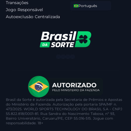
Transações
Português
Jogo Responsável
Autoexclusão Centralizada
Brasil da Sorte é autorizada pela Secretaria de Prêmios e Apostas
do Ministério da Fazenda. Autorização pela portaria SPA/MF n.
473/2025. WORLD SPORTS TECHNOLOGY DO BRASIL S.A - CNPJ
55.822.818/0001-81. Rua Sandra do Nascimento Tabosa, nº 93,
Bairro Universitário, Caruaru/PE, CEP 55.016-515. Jogue com
responsabilidade. 18+