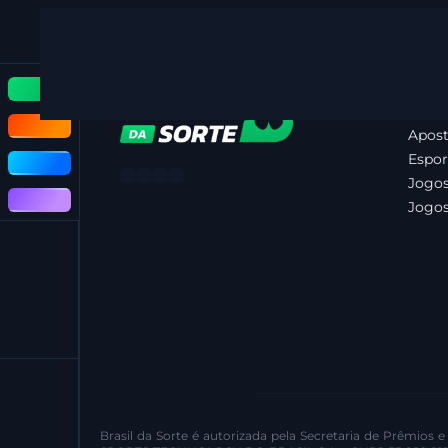
CASSINO
ESPORTES
Apos
Apost
Espor
Jogos
Jogos
Brasil da Sorte é autorizada pela Secretaria de Prêmios