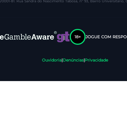
01-81. Rua Sandra do Nascimento Tabosa, nº 93, Bairro Universitário, 
18+
JOGUE COM RESPO
Ouvidoria
|
Denúncias
|
Privacidade