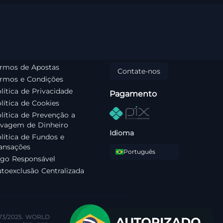
Entrar
Cadastre-se
egras
Links Úteis
rmos de Apostas
Contate-nos
rmos e Condições
lítica de Privacidade
Pagamento
lítica de Cookies
lítica de Prevenção a
avagem de Dinheiro
Idioma
lítica de Fundos e
ansações
Português
go Responsável
toexclusão Centralizada
 473/2025. WORLD