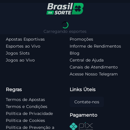
Entrar
Cadastre-se
Apostas
Comunidade
Carregando esportes
Apostas Esportivas
Promoções
Esportes ao Vivo
Informe de Rendimentos
SPORTES
Jogos Slots
Blog
Jogos ao Vivo
Central de Ajuda
Canais de Atendimento
Acesse Nosso Telegram
Regras
Links Úteis
Termos de Apostas
Contate-nos
Termos e Condições
Política de Privacidade
Pagamento
Política de Cookies
Política de Prevenção a