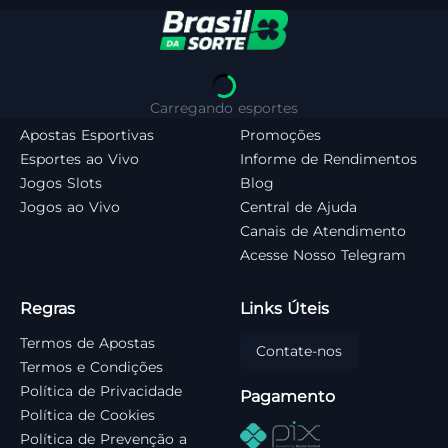
Entrar
Cadastre-se
Apostas
Comunidade
Carregando esportes
Apostas Esportivas
Promoções
Esportes ao Vivo
Informe de Rendimentos
SPORTES
Jogos Slots
Blog
Jogos ao Vivo
Central de Ajuda
Canais de Atendimento
Acesse Nosso Telegram
Regras
Links Úteis
Termos de Apostas
Contate-nos
Termos e Condições
Política de Privacidade
Pagamento
Política de Cookies
Política de Prevenção a