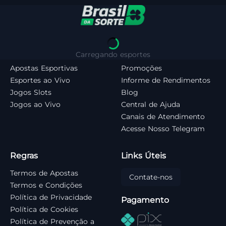
Entrar
Cadastre-se
Apostas
Comunidade
Carregando esportes
Apostas Esportivas
Promoções
Esportes ao Vivo
Informe de Rendimentos
SPORTES
Jogos Slots
Blog
Jogos ao Vivo
Central de Ajuda
Canais de Atendimento
Acesse Nosso Telegram
Regras
Links Úteis
Termos de Apostas
Contate-nos
Termos e Condições
Política de Privacidade
Pagamento
Política de Cookies
Política de Prevenção a