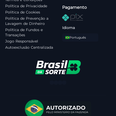
Política de Privacidade
Pagamento
Política de Cookies
Política de Prevenção a
Lavagem de Dinheiro
Idioma
Política de Fundos e
Transações
Português
Jogo Responsável
Autoexclusão Centralizada