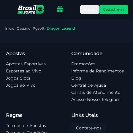
Entrar
Cadastre-se
Início
>
Cassino
>
Pgsoft
>
Dragon Legend
Apostas
Comunidade
Apostas Esportivas
Promoções
Esportes ao Vivo
Informe de Rendimentos
Jogos Slots
Blog
Jogos ao Vivo
Central de Ajuda
Canais de Atendimento
Acesse Nosso Telegram
Regras
Links Úteis
Termos de Apostas
Contate-nos
Termos e Condições