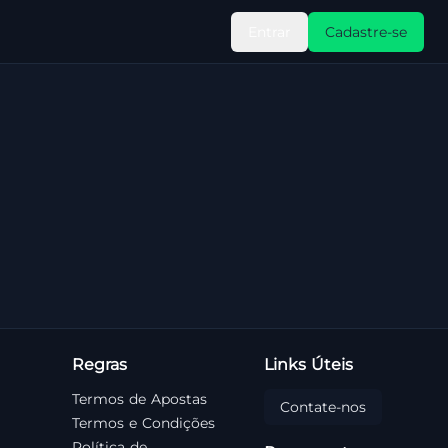
Entrar
Cadastre-se
Regras
Links Úteis
Termos de Apostas
Contate-nos
Termos e Condições
Política de