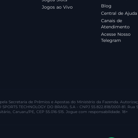
Blog
Jogos ao Vivo
Central de Ajuda
Canais de
Atendimento
Acesse Nosso
Telegram
 pela Secretaria de Prêmios e Apostas do Ministério da Fazenda. Autorizaç
D SPORTS TECHNOLOGY DO BRASIL S.A - CNPJ 55.822.818/0001-81. Rua 
sitário, Caruaru/PE, CEP 55.016-515. Jogue com responsabilidade. 18+