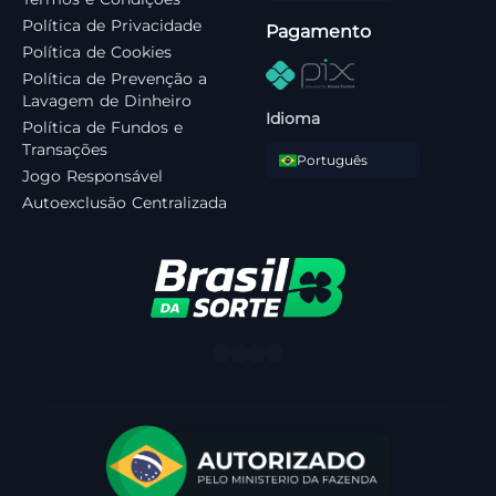
Política de Privacidade
Pagamento
Política de Cookies
Política de Prevenção a
Lavagem de Dinheiro
Idioma
Política de Fundos e
Transações
Português
Jogo Responsável
Autoexclusão Centralizada